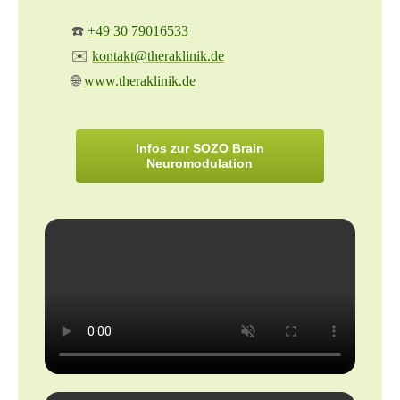
☎️
+49 30 79016533
✉️
kontakt@theraklinik.de
🌐
www.theraklinik.de
Infos zur SOZO Brain
Neuromodulation