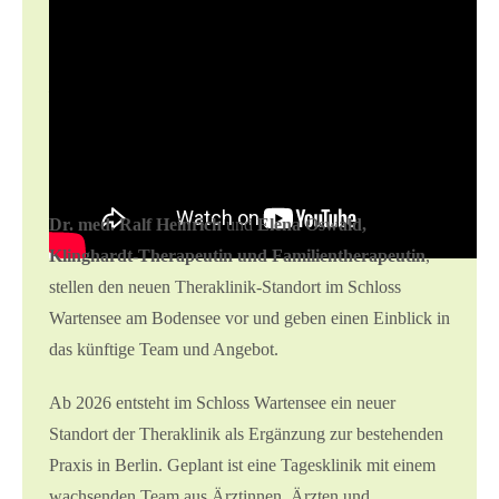
Interview bei
QS24.tv
Das genaue Eröffnungsdatum und den Link zur Website
stellen wir hier in Kürze bereit. Bei Fragen wenden Sie
sich bis dahin bitte an unser Berliner Team.
Dr. med. Ralf Heinrich
und
Elena Oswald,
Klinghardt-Therapeutin und Familientherapeutin
,
stellen den neuen Theraklinik-Standort im Schloss
Wartensee am Bodensee vor und geben einen Einblick in
das künftige Team und Angebot.
Ab 2026 entsteht im Schloss Wartensee ein neuer
Standort der Theraklinik als Ergänzung zur bestehenden
Praxis in Berlin. Geplant ist eine Tagesklinik mit einem
wachsenden Team aus Ärztinnen, Ärzten und