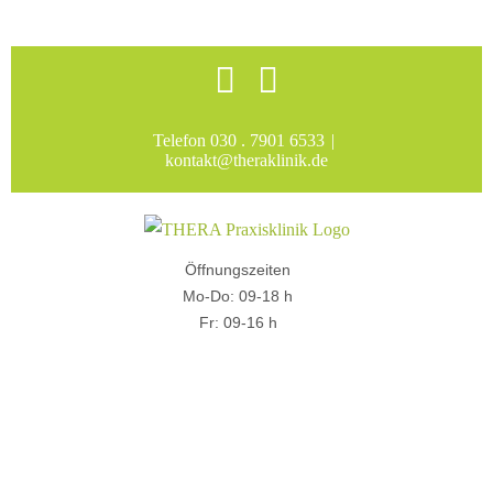
Skip
Facebook
Instagram
to
content
Telefon 030 . 7901 6533
|
kontakt@theraklinik.de
Öffnungszeiten
Mo-Do: 09-18 h
Fr: 09-16 h