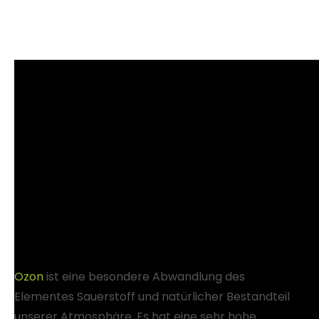
Ozon
ist eine besondere Abwandlung des
Elementes Sauerstoff und natürlicher Bestandteil
unserer Atmosphäre.
Es hat eine sehr hohe