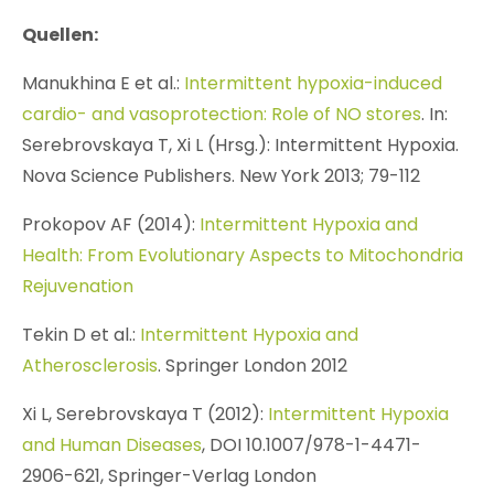
Quellen:
Manukhina E et al.:
Intermittent hypoxia-induced
cardio- and vasoprotection: Role of NO stores
. In:
Serebrovskaya T, Xi L (Hrsg.): Intermittent Hypoxia.
Nova Science Publishers. New York 2013; 79-112
Prokopov AF (2014):
Intermittent Hypoxia and
Health: From Evolutionary Aspects to Mitochondria
Rejuvenation
Tekin D et al.:
Intermittent Hypoxia and
Atherosclerosis
. Springer London 2012
Xi L, Serebrovskaya T (2012):
Intermittent Hypoxia
and Human Diseases
, DOI 10.1007/978-1-4471-
2906-621, Springer-Verlag London