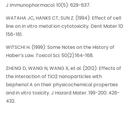
J Immunopharmacol. 10(5): 629-637.
WATAHA JC, HANKS CT, SUN Z. (1994): Effect of cell
line on in vitro metal ion cytotoxicity. Dent Mater 10:
156-161.
WITSCHI H. (1999): Some Notes on the History of
Haber’s Law. Toxicol Sci. 50(2):164-168.
ZHENG D, WANG N, WANG X, et al. (2012): Effects of
the interaction of TiO2 nanoparticles with
bisphenol A on their physicochemical properties
and in vitro toxicity. J Hazard Mater. 199-200: 426-
432.