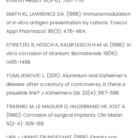
Environ Health. 4(5-6): 763-776.
SMITH KL, LAWRENCE DA. (1998): Immunomodulation
of in vitro antigen presentation by cations. Toxicol
Appl Pharmacol. 96(3): 476-484.
STRIETZEL R, HOSCH A, KALBFLEISCH H et al. (1998): In
vitro corrosion of titanium. Biomaterials. 19(16):
1495-1499.
TOMLJENOVIC L. (2011): Aluminium and Alzheimer’s
disease: after a century of controversy, is there a
plausible link? J Alzheimers Dis. 23(4): 567-598.
TRAISNEL M, LE MAGUER D, HILDEBRAND HF, IOST A.
(1990): Corrosion of surgical implants. Clin Mater.
5(2-4): 309-318.
UBA – UMWELTBUNDESAMT (1999): Einsatz von