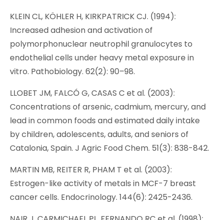
KLEIN CL, KÖHLER H, KIRKPATRICK CJ. (1994):
Increased adhesion and activation of
polymorphonuclear neutrophil granulocytes to
endothelial cells under heavy metal exposure in
vitro. Pathobiology. 62(2): 90–98.
LLOBET JM, FALCÓ G, CASAS C et al. (2003):
Concentrations of arsenic, cadmium, mercury, and
lead in common foods and estimated daily intake
by children, adolescents, adults, and seniors of
Catalonia, Spain. J Agric Food Chem. 51(3): 838-842.
MARTIN MB, REITER R, PHAM T et al. (2003):
Estrogen-like activity of metals in MCF-7 breast
cancer cells. Endocrinology. 144(6): 2425-2436.
NAIR J, CARMICHAEL PL, FERNANDO RC et al. (1998):