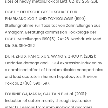
sites of heavy metals.Toxicol Lett. 82-83: 255-261.
DGPT – DEUTSCHE GESELLSCHAFT FÜR
PHARMAKOLOGIE UND TOXIKOLOGIE (1990):
Stellungnahme zur Toxizität von Zahnfüllungen aus
Amalgam. Beratungskommission Toxikologie der
DGPT. Mitteilungen 1990(5): 24-26. Nachdruck: Med
Klin 85: 350-352.
DU H, ZHU X, FAN C, XU S, WANG Y, ZHOU Y. (2012):
Oxidative damage and OGG1 expression induced by
a combined effect of titanium dioxide nanoparticles
and lead acetate in human hepatocytes. Environ
Toxicol. 27(10): 590-597.
FOURNIE GJ, MAS M, CAUTAIN B et al. (2001):
Induction of autoimmunity through bystander
effects. Lessons from immunological disorders