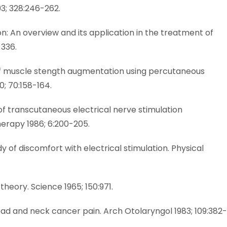
93; 328:246-262.
n: An overview and its application in the treatment of
-336.
 of muscle stength augmentation using percutaneous
0; 70:158-164.
 of transcutaneous electrical nerve stimulation
Therapy 1986; 6:200-205.
dy of discomfort with electrical stimulation. Physical
heory. Science 1965; 150:971.
ad and neck cancer pain. Arch Otolaryngol 1983; 109:382-