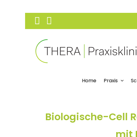
Skip
Facebook
Instagram
to
content
Home
Praxis
Sc
Biologische-Cell 
mit