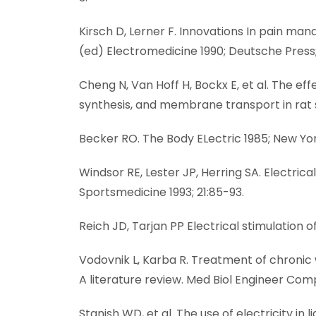
Kirsch D, Lerner F. Innovations In pain mana
(ed) Electromedicine 1990; Deutsche Press; 
Cheng N, Van Hoff H, Bockx E, et al. The ef
synthesis, and membrane transport in rat sk
Becker RO. The Body ELectric 1985; New Yor
Windsor RE, Lester JP, Herring SA. Electrical
Sportsmedicine 1993; 21:85-93.
Reich JD, Tarjan PP Electrical stimulation o
Vodovnik L, Karba R. Treatment of chronic
A literature review. Med Biol Engineer Com
Stanish WD, et al. The use of electricity i