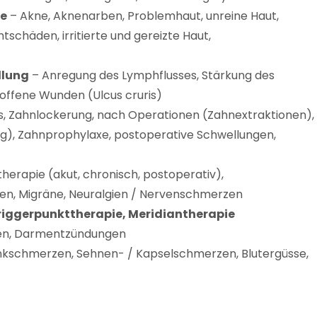
ie
– Akne, Aknenarben, Problemhaut, unreine Haut,
tschäden, irritierte und gereizte Haut,
dlung
– Anregung des Lymphflusses, Stärkung des
offene Wunden (Ulcus cruris)
itis, Zahnlockerung, nach Operationen (Zahnextraktionen),
ng), Zahnprophylaxe, postoperative Schwellungen,
erapie (akut, chronisch, postoperativ),
n, Migräne, Neuralgien / Nervenschmerzen
riggerpunkttherapie, Meridiantherapie
n, Darmentzündungen
kschmerzen, Sehnen- / Kapselschmerzen, Blutergüsse,