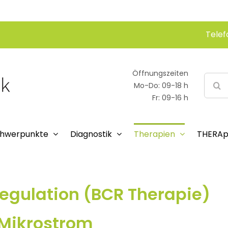
Telef
Öffnungszeiten
Suche
Mo-Do: 09-18 h
nach:
Fr: 09-16 h
hwerpunkte
Diagnostik
Therapien
THERAp
Regulation (BCR Therapie)
 Mikrostrom