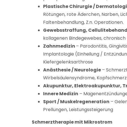
Plastische Chirurgie / Dermatolog
Rötungen, rote Äderchen, Narben, Lich
Faltenbehandlung, Z.n. Operationen.
Gewebsstraffung, Cellulitebehan
kollagenen Bindegewebes, chronisch 
Zahnmedizin
– Parodontitis, Gingiv
Implantologie (Einheilung / Entzündu
Kiefergelenksarthrose
Anästhesie / Neurologie
– Schmerzth
Wirbelsäulensyndrome, Kopfschmerze
Akupunktur, Elektroakupunktur, T
Innere Medizin
– Magenentzündunge
Sport / Muskelregeneration
– Gelen
Prellungen, Leistungssteigerung
Schmerztherapie mit Mikrostrom