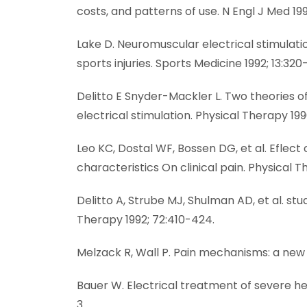
costs, and patterns of use. N Engl J Med 19
Lake D. Neuromuscular electrical stimulatio
sports injuries. Sports Medicine 1992; 13:320
Delitto E Snyder-Mackler L. Two theories
electrical stimulation. Physical Therapy 199
Leo KC, Dostal WF, Bossen DG, et al. Eflect
characteristics On clinical pain. Physical 
Delitto A, Strube MJ, Shulman AD, et al. stu
Therapy 1992; 72:410-424.
Melzack R, Wall P. Pain mechanisms: a new t
Bauer W. Electrical treatment of severe he
3.