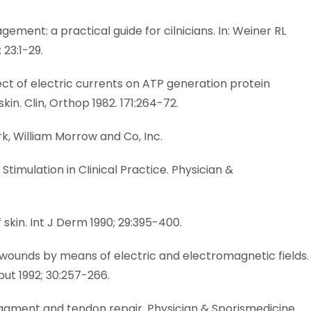
gement: a practical guide for cilnicians. In: Weiner RL
23:1-29.
fect of electric currents on ATP generation protein
in. Clin, Orthop 1982. 171:264-72.
k, William Morrow and Co, Inc.
 Stimulation in CIinical Practice. Physician &
f skin. Int J Derm 1990; 29:395-400.
 wounds by means of electric and electromagnetic fields.
put 1992; 30:257-266.
n ligament and tendon repair. Physician & Sporismedicine