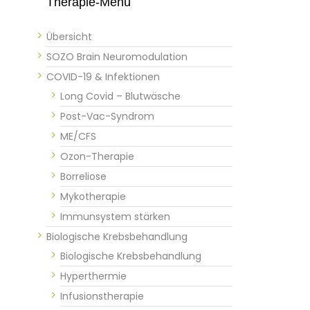
Therapie-Menü
Übersicht
SOZO Brain Neuromodulation
COVID-19 & Infektionen
Long Covid – Blutwäsche
Post-Vac-Syndrom
ME/CFS
Ozon-Therapie
Borreliose
Mykotherapie
Immunsystem stärken
Biologische Krebsbehandlung
Biologische Krebsbehandlung
Hyperthermie
Infusionstherapie