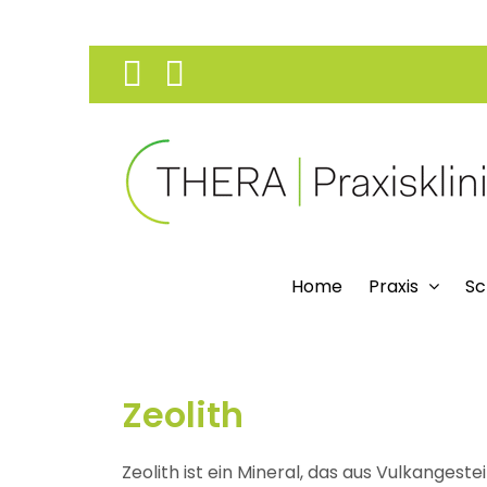
Skip
Facebook
Instagram
to
content
Home
Praxis
Sc
Zeolith
Zeolith ist ein Mineral, das aus Vulkangest