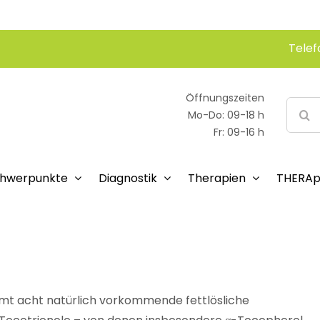
Telef
Öffnungszeiten
Suche
Mo-Do: 09-18 h
nach:
Fr: 09-16 h
hwerpunkte
Diagnostik
Therapien
THERAp
samt acht natürlich vorkommende fettlösliche