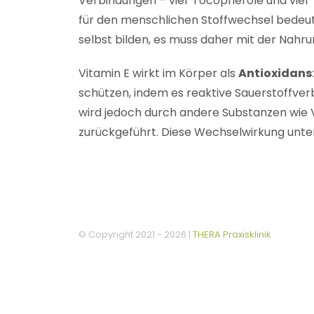
Verbindungen – vier Tocopherole und vier
für den menschlichen Stoffwechsel bedeut
selbst bilden, es muss daher mit der Na
Vitamin E wirkt im Körper als
Antioxidans
schützen, indem es reaktive Sauerstoffver
wird jedoch durch andere Substanzen wie V
zurückgeführt. Diese Wechselwirkung unters
© Copyright 2021 -
2026 |
THERA Praxisklinik