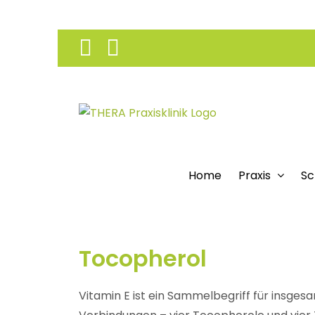
Skip
Facebook
Instagram
to
content
Home
Praxis
Sc
Tocopherol
Vitamin E ist ein Sammelbegriff für insge