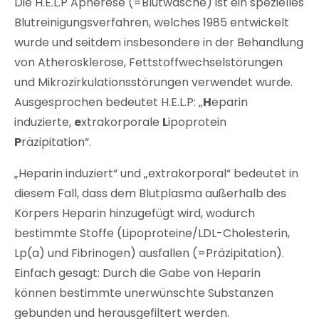
Die H.E.L.P Apherese (=Blutwäsche) ist ein spezielles
Blutreinigungsverfahren, welches 1985 entwickelt
wurde und seitdem insbesondere in der Behandlung
von Atherosklerose, Fettstoffwechselstörungen
und Mikrozirkulationsstörungen verwendet wurde.
Ausgesprochen bedeutet H.E.L.P: „
H
eparin
induzierte,
e
xtrakorporale
L
ipoprotein
P
räzipitation“.
„Heparin induziert“ und „extrakorporal“ bedeutet in
diesem Fall, dass dem Blutplasma außerhalb des
Körpers Heparin hinzugefügt wird, wodurch
bestimmte Stoffe (Lipoproteine/LDL-Cholesterin,
Lp(a) und Fibrinogen) ausfallen (=Präzipitation).
Einfach gesagt: Durch die Gabe von Heparin
können bestimmte unerwünschte Substanzen
gebunden und herausgefiltert werden.